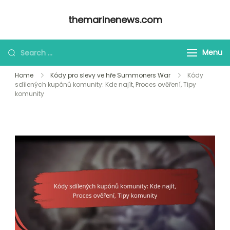
Skip
themarinenews.com
to
content
Looking
Menu
for
Home
Kódy pro slevy ve hře Summoners War
Kódy
Something?
sdílených kupónů komunity: Kde najít, Proces ověření, Tipy
komunity