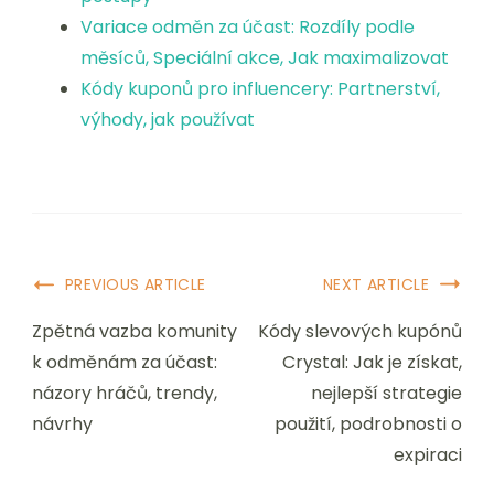
Variace odměn za účast: Rozdíly podle
měsíců, Speciální akce, Jak maximalizovat
Kódy kuponů pro influencery: Partnerství,
výhody, jak používat
Post
PREVIOUS ARTICLE
NEXT ARTICLE
Navigation
Zpětná vazba komunity
Kódy slevových kupónů
k odměnám za účast:
Crystal: Jak je získat,
názory hráčů, trendy,
nejlepší strategie
návrhy
použití, podrobnosti o
expiraci