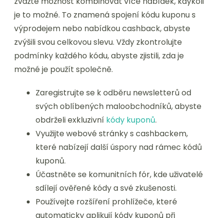
zvažte možnost kombinovat více nabídek, kdykoli
je to možné. To znamená spojení kódu kuponu s
výprodejem nebo nabídkou cashback, abyste
zvýšili svou celkovou slevu. Vždy zkontrolujte
podmínky každého kódu, abyste zjistili, zda je
možné je použít společně.
Zaregistrujte se k odběru newsletterů od
svých oblíbených maloobchodníků, abyste
obdrželi exkluzivní
kódy kuponů
.
Využijte webové stránky s cashbackem,
které nabízejí další úspory nad rámec kódů
kuponů.
Účastněte se komunitních fór, kde uživatelé
sdílejí ověřené kódy a své zkušenosti.
Používejte rozšíření prohlížeče, které
automaticky aplikují kódy kuponů při