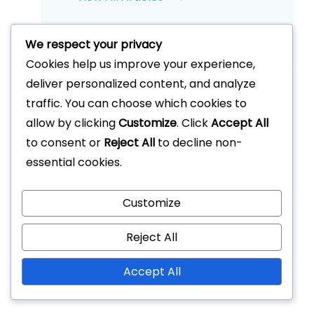
We respect your privacy
Cookies help us improve your experience,
Odkazy
deliver personalized content, and analyze
traffic. You can choose which cookies to
Kontaktujte nás
allow by clicking
Customize
. Click
Accept All
O společnosti
to consent or
Reject All
to decline non-
essential cookies.
Příspěvky na blogu
Kategorie
Customize
Ceny z eventového dungeonu ve hře Summoners
Reject All
War
Accept All
Kódy pro slevy ve hře Summoners War
Odměny za měsíční účast ve hře Summoners War