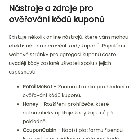
Nástroje a zdroje pro
ověřování kódů kuponů
Existuje několik online nástrojů, které vám mohou
efektivně pomoci ověřit kódy kuponů. Populární
webové stránky pro agregaci kuponů často
uvádějí kódy zaslané uživateli spolu s jejich
úspěšností.
RetailMeNot
– Známá stránka pro hledání a
ověřování kódů kuponů.
Honey
– Rozšíření prohlížeče, které
automaticky aplikuje kódy kuponů při
pokladně.
CouponCabin
– Nabízí platformu řízenou
komunitou pro sdílení a ověřování kódů.