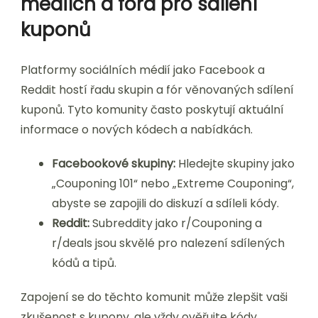
médiích a fóra pro sdílení
kuponů
Platformy sociálních médií jako Facebook a
Reddit hostí řadu skupin a fór věnovaných sdílení
kuponů. Tyto komunity často poskytují aktuální
informace o nových kódech a nabídkách.
Facebookové skupiny:
Hledejte skupiny jako
„Couponing 101“ nebo „Extreme Couponing“,
abyste se zapojili do diskuzí a sdíleli kódy.
Reddit:
Subreddity jako r/Couponing a
r/deals jsou skvělé pro nalezení sdílených
kódů a tipů.
Zapojení se do těchto komunit může zlepšit vaši
zkušenost s kupony, ale vždy ověřujte kódy