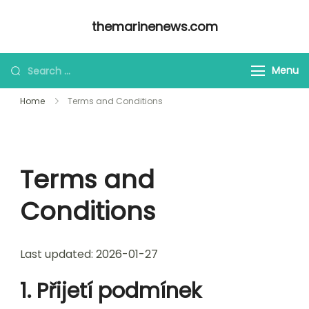
Skip
themarinenews.com
to
content
Looking
Menu
for
Home
Terms and Conditions
Something?
Terms and
Conditions
Last updated: 2026-01-27
1. Přijetí podmínek