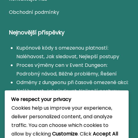
Obchodní podmínky
Nejnovější příspěvky
Kupónové kódy s omezenou platností:
Naléhavost, Jak sledovat, Nejlepší postupy
Proces výměny cen v Event Dungeon:
Podrobný návod, Běžné problémy, Řešení
Odměny z dungeonu při časově omezené akci:
Naléhavost, Jak sledovat, Nejlepší postupy
We respect your privacy
Kódy kupónů pro herní akce: Požadavky na
Cookies help us improve your experience,
účast, Odměny, Expirace
deliver personalized content, and analyze
Kalendář odměn pro Dungeony: Sledování
traffic. You can choose which cookies to
odměn, Plánování, Připomínky
allow by clicking
Customize
. Click
Accept All